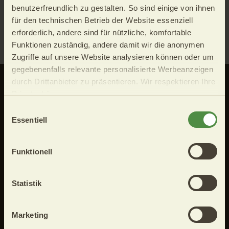
benutzerfreundlich zu gestalten. So sind einige von ihnen
für den technischen Betrieb der Website essenziell
erforderlich, andere sind für nützliche, komfortable
Funktionen zuständig, andere damit wir die anonymen
Zugriffe auf unsere Website analysieren können oder um
gegebenenfalls relevante personalisierte Werbeanzeigen
durch Drittanbieter zu präsentieren. Wir respektieren Ihre
KONTAKT
Privatsphäre.
Ihre Cookie-Einstellung auf unserer Website können Sie
Hotel Restaurant zum Mohren
Einwilligungsauswahl
unter "Cookie Infos & Einstellungen" zu jederzeit bequem
Prissianerstr. 4, 39010 Tisens
Essentiell
bei Meran | Südtirol
ändern.
Tel. (+39) 0473 920923
Funktionell
MwSt.-Nr.: 03233110216
info@mohren.it
www.mohren.it
Statistik
Marketing
SERVICE