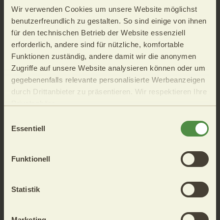
Wir verwenden Cookies um unsere Website möglichst
benutzerfreundlich zu gestalten. So sind einige von ihnen
für den technischen Betrieb der Website essenziell
Attrazioni turistiche a Tesimo e Prissiano
erforderlich, andere sind für nützliche, komfortable
Funktionen zuständig, andere damit wir die anonymen
Zugriffe auf unsere Website analysieren können oder um
» Accetta i cookie di marketing per visualizzare il video
gegebenenfalls relevante personalisierte Werbeanzeigen
YouTube «
durch Drittanbieter zu präsentieren. Wir respektieren Ihre
Privatsphäre.
Ihre Cookie-Einstellung auf unserer Website können Sie
Einwilligungsauswahl
unter "Cookie Infos & Einstellungen" zu jederzeit bequem
Essentiell
ändern.
Funktionell
Statistik
Marketing