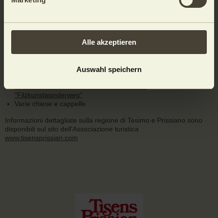
Alle akzeptieren
Castel Fahlburg
Castel Wehrburg
Castel Katzenzungen con lavite più grande e più antica del
mondo (Versoaln)
Auswahl speichern
Rovine di Casatsch - Pfeffersburg
Il percorso internazionale del feltro artistico
"Filzkunstwanderweg"
Varie chiese e cappelle
Informazioni dettagliate sulla regione di Tesimo e Prissiano sono
disponibili sul sito dell'Associazione turistica
www.tisensprissian.com